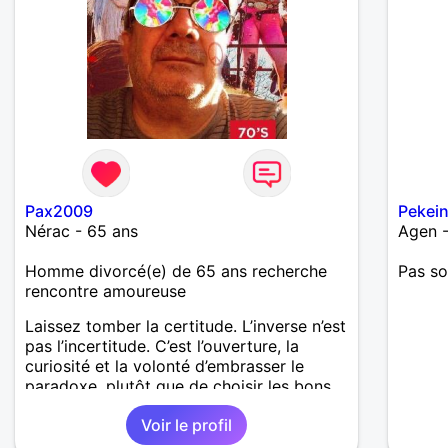
Pax2009
Pekei
Nérac - 65 ans
Agen -
Homme divorcé(e) de 65 ans recherche
Pas so
rencontre amoureuse
Laissez tomber la certitude. L’inverse n’est
pas l’incertitude. C’est l’ouverture, la
curiosité et la volonté d’embrasser le
paradoxe, plutôt que de choisir les bons
côtés. Le défi ultime est de nous accepter
Voir le profil
exactement tels que nous sommes, mais
sans jamais cesser d’essayer d’apprendre