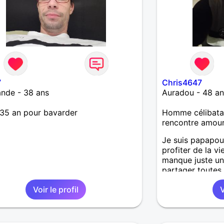
7
Chris4647
nde - 38 ans
Auradou - 48 an
 35 an pour bavarder
Homme célibatai
rencontre amou
Je suis papapoul
profiter de la vi
manque juste u
partager toutes 
à deux. Je rech
Voir le profil
V
loin de chez moi