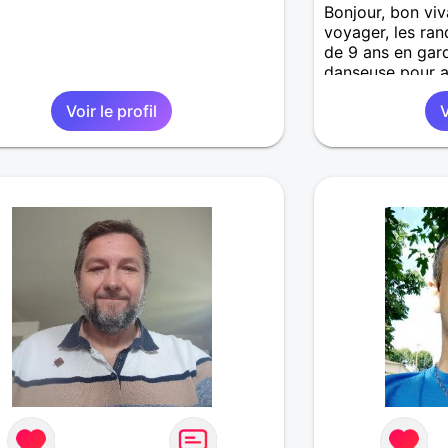
Bonjour, bon viva
voyager, les ran
de 9 ans en gar
danseuse pour a
Voir le profil
V