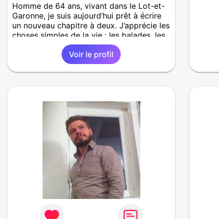
Homme de 64 ans, vivant dans le Lot-et-
Garonne, je suis aujourd’hui prêt à écrire
un nouveau chapitre à deux. J’apprécie les
choses simples de la vie : les balades, les
bons moments partagés, les échanges
Voir le profil
vrais. Je cherche une femme avec qui
construire une relation basée sur le
respect, la complicité et la tendresse.