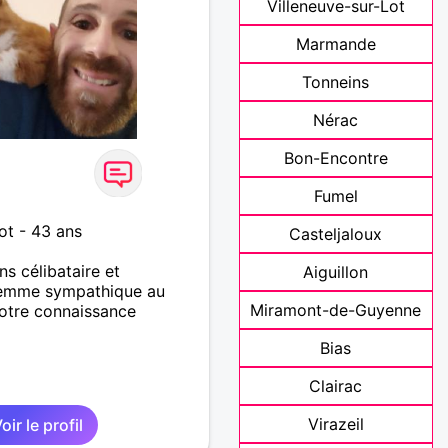
Villeneuve-sur-Lot
Marmande
Tonneins
Nérac
Bon-Encontre
Fumel
ot - 43 ans
Casteljaloux
ns célibataire et
Aiguillon
femme sympathique au
Miramont-de-Guyenne
 votre connaissance
Bias
Clairac
Virazeil
oir le profil