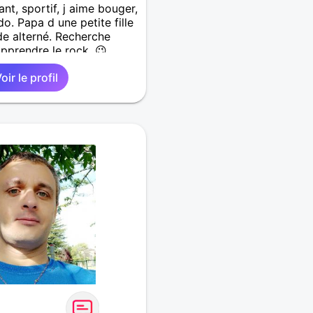
nt, sportif, j aime bouger,
do. Papa d une petite fille
de alterné. Recherche
pprendre le rock. 😉
oir le profil