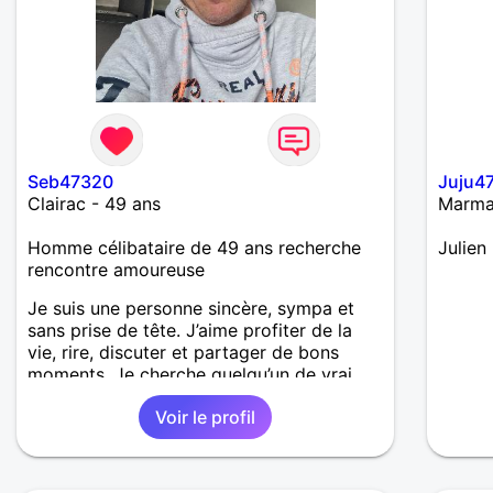
Seb47320
Juju4
Clairac - 49 ans
Marma
Homme célibataire de 49 ans recherche
Julien
rencontre amoureuse
Je suis une personne sincère, sympa et
sans prise de tête. J’aime profiter de la
vie, rire, discuter et partager de bons
moments. Je cherche quelqu’un de vrai,
fidèle et motivé pour construire une
Voir le profil
relation stable. Si tu es honnête,
respectueux(se) et prêt(e) pour quelque
chose de sérieux, viens discuter