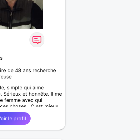
s
re de 48 ans recherche
reuse
e, simple qui aime
e. Sérieux et honnête. Il me
ne femme avec qui
ces choses . C'est mieux
erche une femme pas trop
oir le profil
.