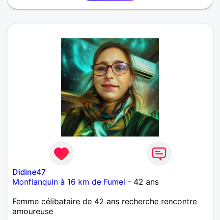
Didine47
Monflanquin à 16 km de Fumel
- 42 ans
Femme célibataire de 42 ans recherche rencontre
amoureuse