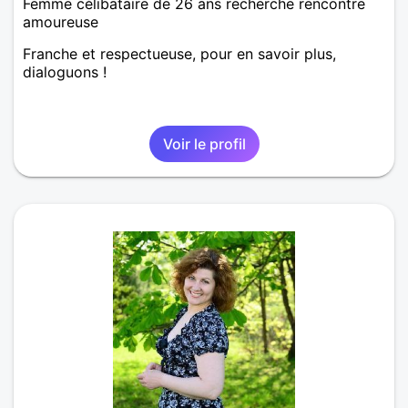
Femme célibataire de 26 ans recherche rencontre
amoureuse
Franche et respectueuse, pour en savoir plus,
dialoguons !
Voir le profil