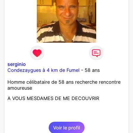
serginio
Condezaygues à 4 km de Fumel
- 58 ans
Homme célibataire de 58 ans recherche rencontre
amoureuse
A VOUS MESDAMES DE ME DECOUVRIR
Voir le profil