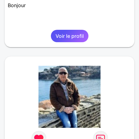
Bonjour
Voir le profil