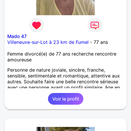
Mado 47
Villeneuve-sur-Lot à 23 km de Fumel
- 77 ans
Femme divorcé(e) de 77 ans recherche rencontre
amoureuse
Personne de nature joviale, sincère, franche,
sensible, sentimentale et romantique, attentive aux
autres. Souhaite faire une belle rencontre sérieuse
avec une personne ayant un profil similaire, âge en
rapport et proche si possible Je déteste le
Voir le profil
mensonge et l hypocrisie ainsi que les conflits. J
aime les balades, les villages aux vieilles pierres,
restaurants, musique, mer, montagne, cuisiner et
patisser, cinéma, soirée entre amis. J apprécie l
humour et le dialogue qui est la base d une bonne
relation.