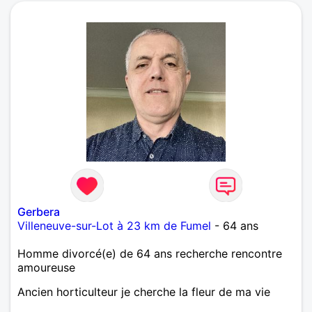
Gerbera
Villeneuve-sur-Lot à 23 km de Fumel
- 64 ans
Homme divorcé(e) de 64 ans recherche rencontre
amoureuse
Ancien horticulteur je cherche la fleur de ma vie