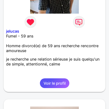
jelucas
Fumel - 59 ans
Homme divorcé(e) de 59 ans recherche rencontre
amoureuse
je recherche une relation sérieuse je suis quelqu'un
de simple, attentionné, calme
Voir le profil