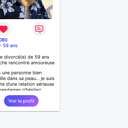
080
-
59 ans
 divorcé(e) de 59 ans
che rencontre amoureuse
s une personne bien
ille dans sa peau… je suis
te d’une relation sérieuse
mesdames n’hésitez
t pas ! Au plaisir de vous
Voir le profil