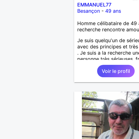
EMMANUEL77
Besançon
-
49 ans
Homme célibataire de 49 
recherche rencontre amo
Je suis quelqu'un de série
avec des principes et très 
. Je suis a la recherche un
personne très sérieuses ,f
et honnête les critères les
Voir le profil
importants, voir accepter
maman divorcer avec son
enfant il n y a aucun prob
S' abstenir au personne n
sérieuse merci. Recherche
un premier temps dialogu
apprendre à connaître la
personne puis dans un de
temps relation plus sérieu
voir une vie a deux. (2017
situation professionnelle e