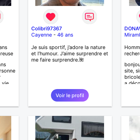
Colibri97367
DONA
Cayenne
-
46 ans
Miram
ans
Je suis sportif, j’adore la nature
Homme 
ureuse
et l’humour. J’aime surprendre et
recher
me faire surprendre.🌺
ans
bonjou
ersonne
site, 
r
bricol
 vie
a déco
Voir le profil