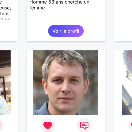
e
Homme 53 ans cherche un
euse,
femme
étant
ct de
Voir le profil