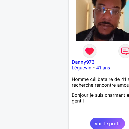
Danny973
Léguevin
-
41 ans
Homme célibataire de 41 
recherche rencontre amo
Bonjour je suis charmant e
gentil
Voir le profil