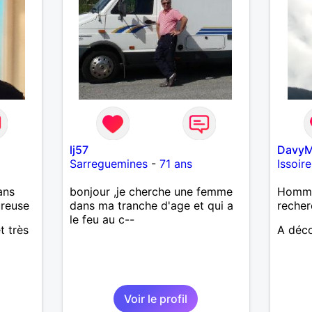
lj57
DavyM
Sarreguemines
-
71 ans
Issoire
ans
bonjour ,je cherche une femme
Homme 
ureuse
dans ma tranche d'age et qui a
recher
le feu au c--
t très
A déco
Voir le profil