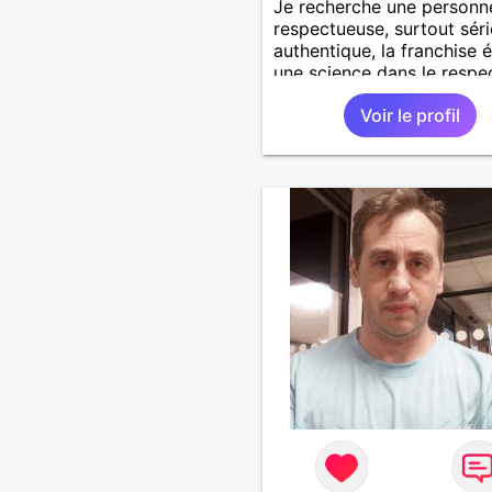
Je recherche une personn
respectueuse, surtout séri
authentique, la franchise 
une science dans le respe
soi et envers les autres.
Voir le profil