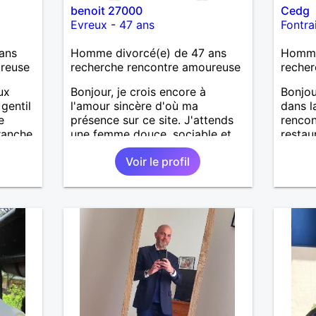
benoit 27000
Cedg
Evreux
-
47 ans
Fontrai
ans
Homme divorcé(e) de 47 ans
Homme 
ureuse
recherche rencontre amoureuse
recher
ux
Bonjour, je crois encore à
Bonjou
gentil
l'amour sincère d'où ma
dans l
e
présence sur ce site. J'attends
rencon
ranche
une femme douce, sociable et
restaur
 plus
ouverte d'esprit qui apprécie les
couran
Voir le profil
 une
sorties diverses.
sourian
plaisan
lème.
on
 dans
e et
uxième
se a
 )Ma
t