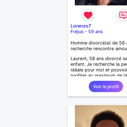
Lorenzo7
Fréjus
-
59 ans
Homme divorcé(e) de 59 
recherche rencontre amo
Laurent, 58 ans divorcé s
enfant. Je recherche la p
idéale pour moi et pouvoi
profiter au maximum de la
de couple
Voir le profil