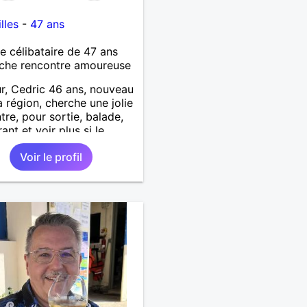
lles
-
47 ans
célibataire de 47 ans
che rencontre amoureuse
r, Cedric 46 ans, nouveau
a région, cherche une jolie
tre, pour sortie, balade,
ant et voir plus si le
t passe. Je suis sociable,
Voir le profil
t, patient, j’aime rire et
ter..