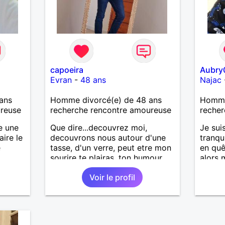
t
illance
es
DI Mes
e ,vtt
rvice
ent d
capoeira
Aubry
5
Evran
-
48 ans
Najac
rs je
ans
Homme divorcé(e) de 48 ans
Homme
la fin
ureuse
recherche rencontre amoureuse
recher
cile. J
ire une
e une
Que dire...decouvrez moi,
Je sui
 je
ire le
decouvrons nous autour d'une
tranqu
une je
e
tasse, d'un verre, peut etre mon
en quê
e je
sourire te plairas, ton humour
alors 
 rêve
me fera pouffer.. en tout cas on
surtou
Voir le profil
a tout a gagner.
lire.