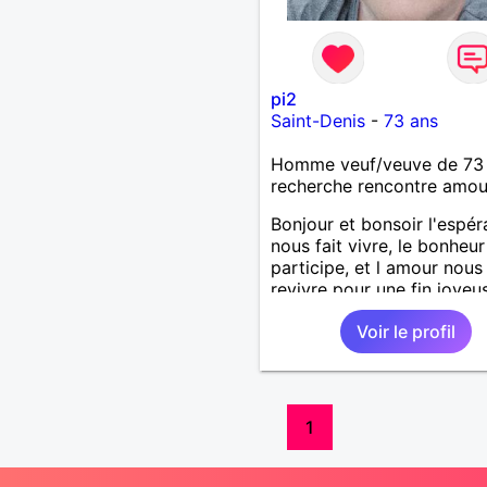
pi2
Saint-Denis
-
73 ans
Homme veuf/veuve de 73
recherche rencontre amo
Bonjour et bonsoir l'espé
nous fait vivre, le bonheur
participe, et l amour nous 
revivre pour une fin joyeu
nos malheurs
Voir le profil
1