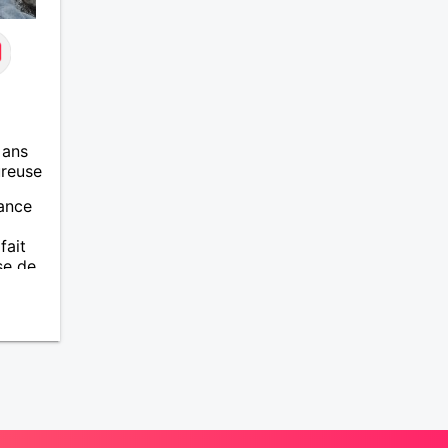
 ans
ureuse
rance
fait
se de