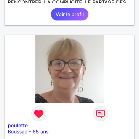
RENCONTRER, LA COMPLICITE, LE PARTAGE DES
BELLES CHOSES DE LA VIE : BALADES, VOYAGES
Voir le profil
EN FRANCE OU AILLEURS. ETRE A L ECOUTE DE L
AUTRE, ET LA VIE SERA PLUS BELLE
ENCORE.....................
poulette
Boussac
-
65 ans