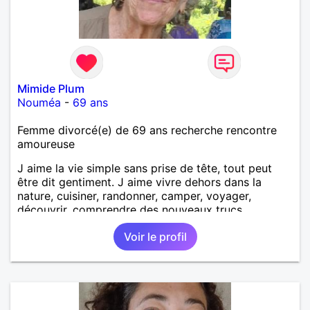
Mimide Plum
Nouméa
-
69 ans
Femme divorcé(e) de 69 ans recherche rencontre
amoureuse
J aime la vie simple sans prise de tête, tout peut
être dit gentiment. J aime vivre dehors dans la
nature, cuisiner, randonner, camper, voyager,
découvrir, comprendre des nouveaux trucs
techniques et sur la vie des êtres vivants. J aime
Voir le profil
danser, faire la fête. Je ne bois pratiquement pas d
alcool, je fume rarement, je ris souvent. Je cherche
un vrai amoureux pour continuer à profiter de la vie
mais à deux. Je peux tout faire toute seule, mais j
en ai marre je veux partagé et rigoler