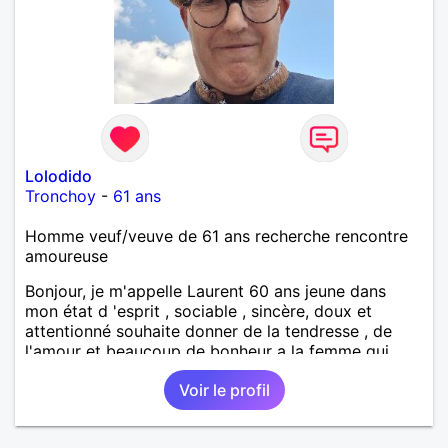
Lolodido
Tronchoy
-
61 ans
Homme veuf/veuve de 61 ans recherche rencontre
amoureuse
Bonjour, je m'appelle Laurent 60 ans jeune dans
mon état d 'esprit , sociable , sincère, doux et
attentionné souhaite donner de la tendresse , de
l'amour et beaucoup de bonheur a la femme qui
souhaitera partager ma vie . Bientôt en retraite a la
Voir le profil
fin de l 'année et libre de toute contrainte. Digne de
confiance à la femme qui voudras m 'en accorder
en toute sincérité. Pour le reste venez me découvrir