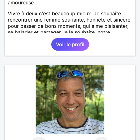
amoureuse
Vivre à deux c'est beaucoup mieux. Je souhaite
rencontrer une femme souriante, honnête et sincère
pour passer de bons moments, qui aime plaisanter,
se balader et partager, je le souhaite, notre
complicité. J'aime beaucoup les chantiers de
Voir le profil
randonnée pour se défouler, se relaxer, se détendre
et finalement prendre du bon temps. C'est difficile
de tout dire en quelques lignes. En revanche, vous
pouvez me contacter pour avoir plus
d'informations. A bientôt