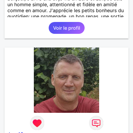
un homme simple, attentionné et fidèle en amitié
comme en amour. J'apprécie les petits bonheurs du
quotidien; une promenade, un bon repas, une sortie,
une discision agréable ou un moment de détente à
Voir le profil
deux. Je souhaite rencontrer une femme douce,
honnête et bienveillante, avec qui partager des
moments de complicité, de rire et de confiance. Je
crois qu'une belle relation commence souvent par
une belle amitié et qu'il n'est jamais trop tard pour
écrire une nouvelle histoire. Si vous aimez les
échanges sincères, les valeurs de respect et de
simplicité, nous pourrions faire connaissance autour
d'un café suivi d'une balade, sans précipitation et
laisser le temps faire le reste. Au plaisir de vous lire.