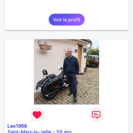
Voir le profil
Leo1966
Saint-Mars-la-Jaille
-
59 ans