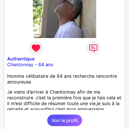
Authentique
Chantonnay
-
64 ans
Homme célibataire de 64 ans recherche rencontre
amoureuse
Je viens d’arriver à Chantonnay afin de me
reconstruire .c’est la première fois que je fais cela et
il m’est difficile de résumer toute une vie.je suis à la
retraite et aujourd’hui c’est mon anniversaire
!J’aimerais rencontrer quelqu’un qui partage les
Voir le profil
mêmes valeurs qui font de quelqu’un un être humain