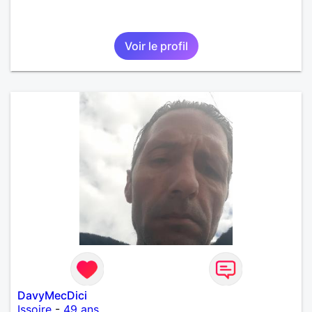
Voir le profil
DavyMecDici
Issoire
-
49 ans